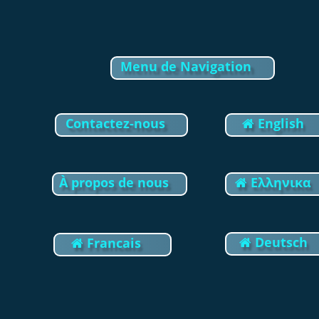
Update cookies preferences
Menu de Navigation
Contactez-nous
 English

À propos de nous
Eλληνικα

Deutsch
Francais

