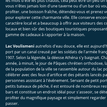
les mois d'été les plus chauds, cela peut être un peu un d
vous n'êtes jamais loin d'une taverne ou d'un bar où vo
profiter. une boisson fraîche, détendez-vous et prenez 
pour explorer cette charmante ville. Elle conserve encor
caractère local et a beaucoup à offrir aux visiteurs des
locaux et bien sûr des boutiques touristiques proposant
gamme de cadeaux à rapporter à la maison.
Lac Voulismeni 
autrefois d'eau douce, elle est aujourd'h
port par un canal creusé par les soldats de l'armée franç
1907. Selon la légende, la déesse Athéna s'y baignait. Ch
année, à minuit, le jour de Pâques chrétien orthodoxe, l
de la population de la ville se rassemble autour du lac p
célébrer avec des feux d'artifice et des pétards lancés pa
personnes assistant à l'événement. Servant de petit port
petits bateaux de pêche, il est entouré de nombreux res
bars et constitue un endroit idéal pour s'asseoir, se dét
profiter du magnifique paysage et simplement regarder
passer.